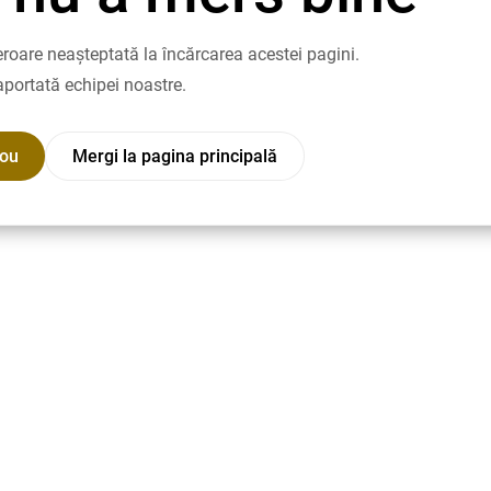
roare neașteptată la încărcarea acestei pagini.
aportată echipei noastre.
nou
Mergi la pagina principală