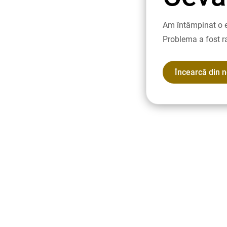
Am întâmpinat o e
Problema a fost r
Încearcă din 