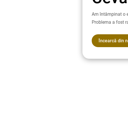
Am întâmpinat o e
Problema a fost r
Încearcă din 