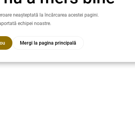
roare neașteptată la încărcarea acestei pagini.
aportată echipei noastre.
nou
Mergi la pagina principală