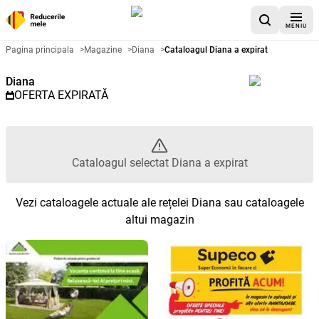
MENIU
Catalog promoțional Diana - Cat
Pagina principala
>
Magazine
>
Diana
>
Cataloagul Diana a expirat
Diana
OFERTA EXPIRATĂ
Cataloagul selectat Diana a expirat
Vezi cataloagele actuale ale rețelei Diana sau cataloagele
altui magazin