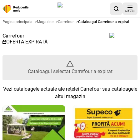
MENIU
Catalog promoțional Carrefour -
Pagina principala
>
Magazine
>
Carrefour
>
Cataloagul Carrefour a expirat
Carrefour
OFERTA EXPIRATĂ
Cataloagul selectat Carrefour a expirat
Vezi cataloagele actuale ale rețelei Carrefour sau cataloagele
altui magazin