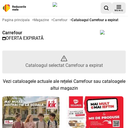
MENIU
Catalog promoțional Carrefour -
Pagina principala
>
Magazine
>
Carrefour
>
Cataloagul Carrefour a expirat
Carrefour
OFERTA EXPIRATĂ
Cataloagul selectat Carrefour a expirat
Vezi cataloagele actuale ale rețelei Carrefour sau cataloagele
altui magazin