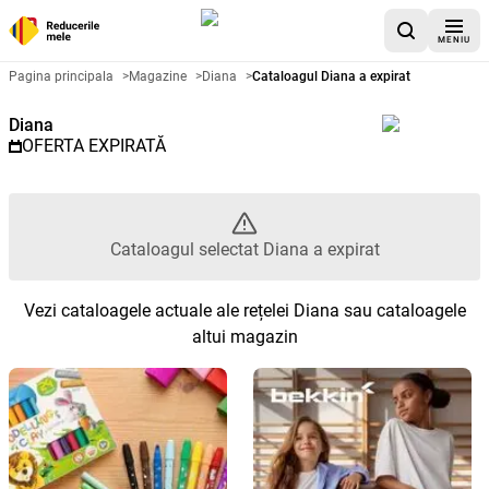
MENIU
Catalog promoțional Diana - Cat
Pagina principala
>
Magazine
>
Diana
>
Cataloagul Diana a expirat
Diana
OFERTA EXPIRATĂ
Cataloagul selectat Diana a expirat
Vezi cataloagele actuale ale rețelei Diana sau cataloagele
altui magazin