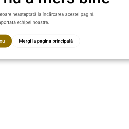
roare neașteptată la încărcarea acestei pagini.
aportată echipei noastre.
nou
Mergi la pagina principală