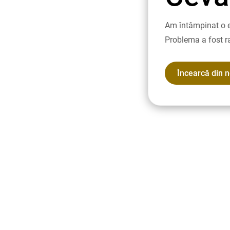
Am întâmpinat o e
Problema a fost r
Încearcă din 