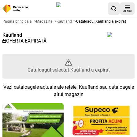
MENIU
Catalog promoțional Kaufland - 
Pagina principala
>
Magazine
>
Kaufland
>
Cataloagul Kaufland a expirat
Kaufland
OFERTA EXPIRATĂ
Cataloagul selectat Kaufland a expirat
Vezi cataloagele actuale ale rețelei Kaufland sau cataloagele
altui magazin