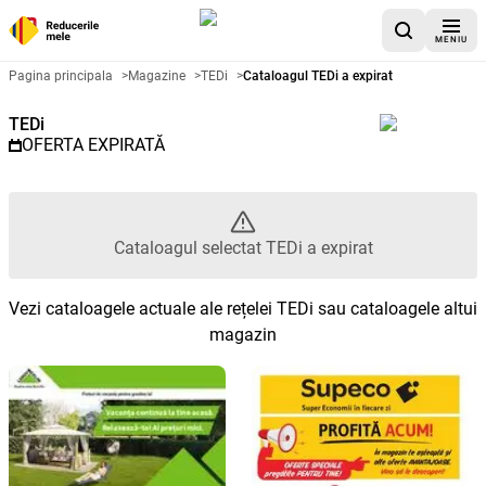
MENIU
Catalog promoțional TEDi - Cata
Pagina principala
>
Magazine
>
TEDi
>
Cataloagul TEDi a expirat
TEDi
OFERTA EXPIRATĂ
Cataloagul selectat TEDi a expirat
Vezi cataloagele actuale ale rețelei TEDi sau cataloagele altui
magazin