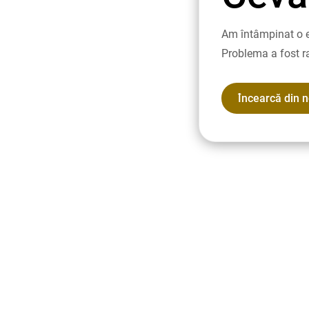
Am întâmpinat o e
Problema a fost r
Încearcă din 