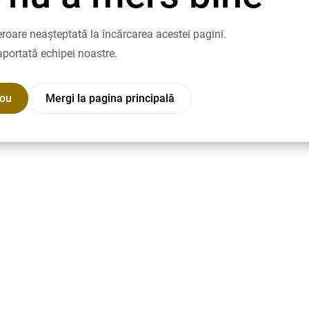
roare neașteptată la încărcarea acestei pagini.
aportată echipei noastre.
nou
Mergi la pagina principală