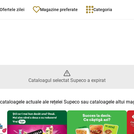
Ofertele zilei
Magazine preferate
Categoria
atalogul selectat Supeco a expi
Cataloagul selectat Supeco a expirat
 cataloagele actuale ale rețelei Supeco sau cataloagele altui ma