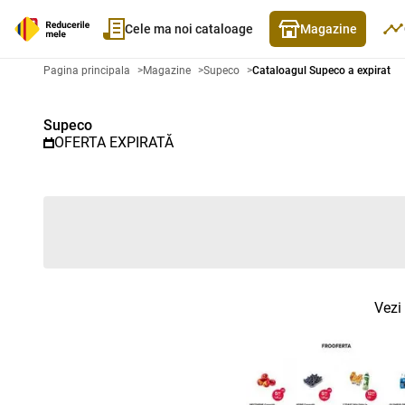
Cele ma noi cataloage
Magazine
Catalog promoțional Supeco - C
Pagina principala
>
Magazine
>
Supeco
>
Cataloagul Supeco a expirat
Supeco
OFERTA EXPIRATĂ
Vezi