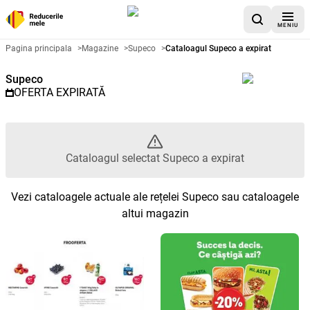
MENIU
Catalog promoțional Supeco - C
Pagina principala
>
Magazine
>
Supeco
>
Cataloagul Supeco a expirat
Supeco
OFERTA EXPIRATĂ
Cataloagul selectat Supeco a expirat
Vezi cataloagele actuale ale rețelei Supeco sau cataloagele
altui magazin