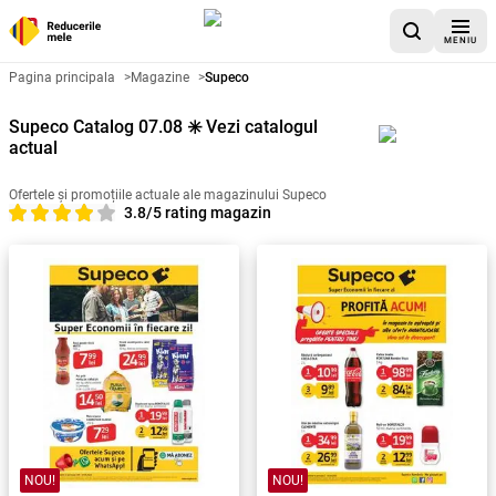
MENIU
Pagina principala
>
Magazine
>
Supeco
Supeco Catalog 07.08 ✳️ Vezi catalogul
actual
Ofertele și promoțiile actuale ale magazinului Supeco
3.8/5 rating magazin
NOU!
NOU!