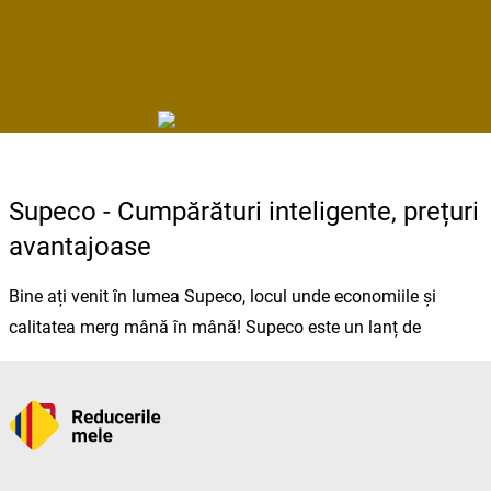
Supeco - Cumpărături inteligente, prețuri
avantajoase
Bine ați venit în lumea Supeco, locul unde economiile și
calitatea merg mână în mână! Supeco este un lanț de
magazine în plină expansiune în România, care oferă o
experiență de cumpărături unică, combinând avantajele unui
supermarket tradițional cu cele ale unui magazin de tip
cash&carry.