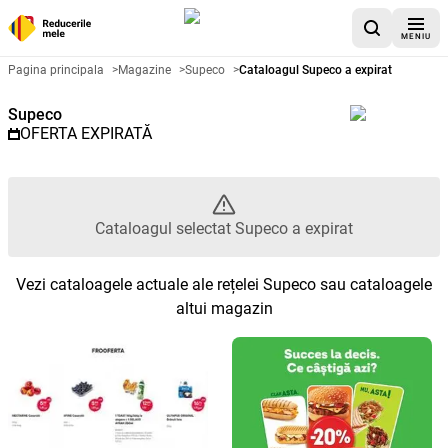
MENIU
Catalog promoțional Supeco - C
Pagina principala
>
Magazine
>
Supeco
>
Cataloagul Supeco a expirat
Supeco
OFERTA EXPIRATĂ
Cataloagul selectat Supeco a expirat
Vezi cataloagele actuale ale rețelei Supeco sau cataloagele
altui magazin