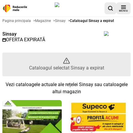
MENIU
Catalog promoțional Sinsay - Ca
Pagina principala
>
Magazine
>
Sinsay
>
Cataloagul Sinsay a expirat
Sinsay
OFERTA EXPIRATĂ
Cataloagul selectat Sinsay a expirat
Vezi cataloagele actuale ale rețelei Sinsay sau cataloagele
altui magazin