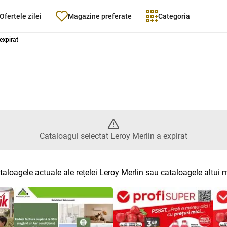
Ofertele zilei
Magazine preferate
Categoria
n - Catalogul selectat Leroy Mer
expirat
Cataloagul selectat Leroy Merlin a expirat
taloagele actuale ale rețelei Leroy Merlin sau cataloagele altui