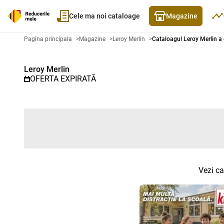
Cele ma noi cataloage
Magazine
Catalog promoțional Leroy Merli
Pagina principala
>
Magazine
>
Leroy Merlin
>
Cataloagul Leroy Merlin a 
Leroy Merlin
OFERTA EXPIRATĂ
Vezi ca