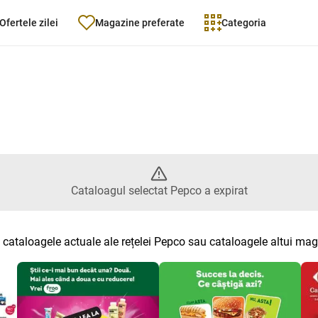
Ofertele zilei
Magazine preferate
Categoria
alogul selectat Pepco a expirat
Cataloagul selectat Pepco a expirat
 cataloagele actuale ale rețelei Pepco sau cataloagele altui ma