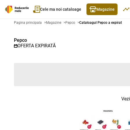
Cele ma noi cataloage
Magazine
Catalog promoțional Pepco - Cat
Pagina principala
>
Magazine
>
Pepco
>
Cataloagul Pepco a expirat
Pepco
OFERTA EXPIRATĂ
Vezi