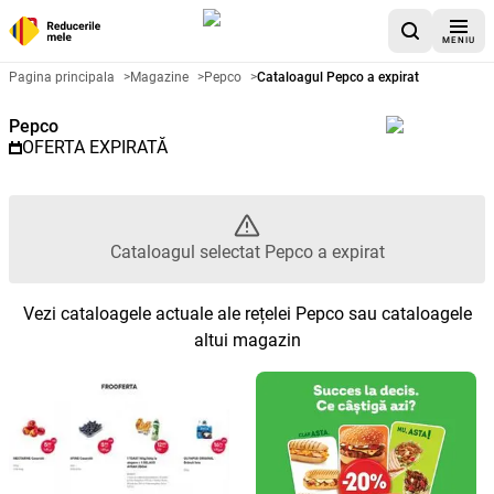
MENIU
Catalog promoțional Pepco - Cat
Pagina principala
>
Magazine
>
Pepco
>
Cataloagul Pepco a expirat
Pepco
OFERTA EXPIRATĂ
Cataloagul selectat Pepco a expirat
Vezi cataloagele actuale ale rețelei Pepco sau cataloagele
altui magazin