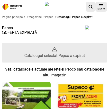
MENIU
Catalog promoțional Pepco - Cat
Pagina principala
>
Magazine
>
Pepco
>
Cataloagul Pepco a expirat
Pepco
OFERTA EXPIRATĂ
Cataloagul selectat Pepco a expirat
Vezi cataloagele actuale ale rețelei Pepco sau cataloagele
altui magazin