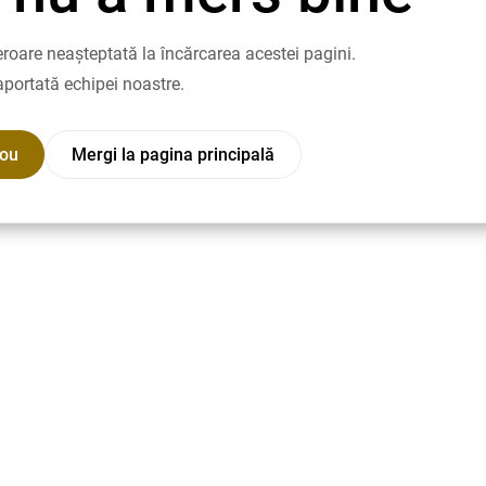
roare neașteptată la încărcarea acestei pagini.
aportată echipei noastre.
nou
Mergi la pagina principală