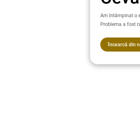
Am întâmpinat o e
Problema a fost r
Încearcă din 