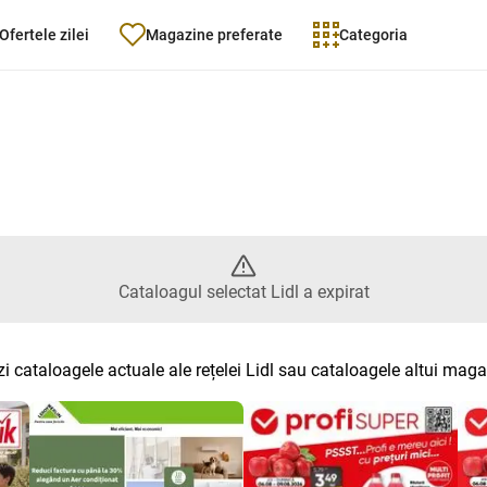
Ofertele zilei
Magazine preferate
Categoria
ogul selectat Lidl a expirat
Cataloagul selectat Lidl a expirat
i cataloagele actuale ale rețelei Lidl sau cataloagele altui mag