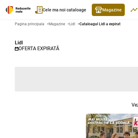
Cele ma noi cataloage
Magazine
Catalog promoțional Lidl - Catal
Pagina principala
>
Magazine
>
Lidl
>
Cataloagul Lidl a expirat
Lidl
OFERTA EXPIRATĂ
Vez