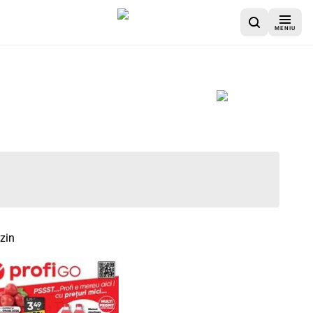
MENIU
azin