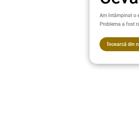
Am întâmpinat o e
Problema a fost r
Încearcă din 