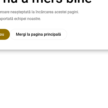
roare neașteptată la încărcarea acestei pagini.
aportată echipei noastre.
nou
Mergi la pagina principală