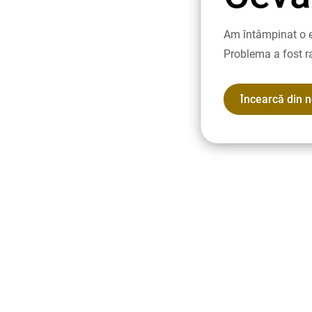
Am întâmpinat o e
Problema a fost r
Încearcă din 