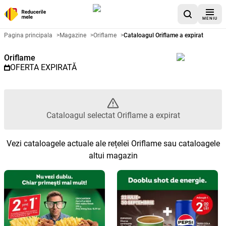
MENIU
Catalog promoțional Oriflame - 
Pagina principala
>
Magazine
>
Oriflame
>
Cataloagul Oriflame a expirat
Oriflame
OFERTA EXPIRATĂ
Cataloagul selectat Oriflame a expirat
Vezi cataloagele actuale ale rețelei Oriflame sau cataloagele
altui magazin