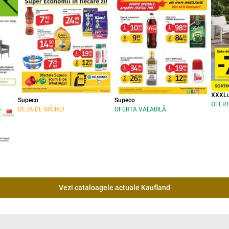
XXXLu
Supeco
Supeco
OFERT
DEJA DE MÂINE!
OFERTA VALABILĂ
Vezi cataloagele actuale Kaufland