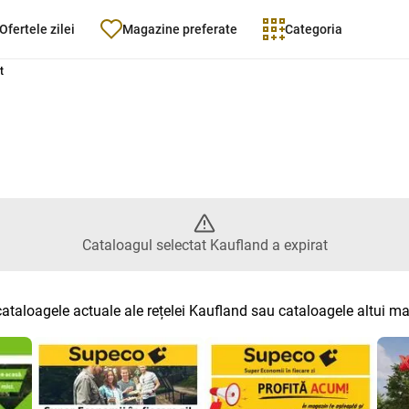
Ofertele zilei
Magazine preferate
Categoria
Catalogul selectat Kaufland a ex
t
Cataloagul selectat Kaufland a expirat
cataloagele actuale ale rețelei Kaufland sau cataloagele altui m