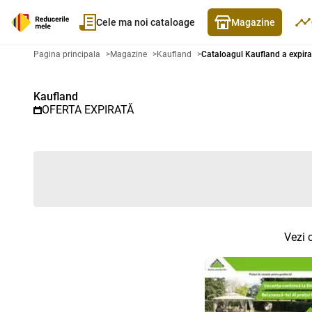
Cele ma noi cataloage
Magazine
Catalog promoțional Kaufland - 
Pagina principala
>
Magazine
>
Kaufland
>
Cataloagul Kaufland a expira
Kaufland
OFERTA EXPIRATĂ
Vezi 