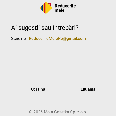
Ai sugestii sau întrebări?
Scrie-ne:
ReducerileMeleRo@gmail.com
Ucraina
Lituania
©
2026
Moja Gazetka Sp. z o.o.