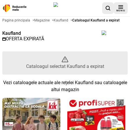
MENIU
Catalog promoțional Kaufland - 
Pagina principala
>
Magazine
>
Kaufland
>
Cataloagul Kaufland a expirat
Kaufland
OFERTA EXPIRATĂ
Cataloagul selectat Kaufland a expirat
Vezi cataloagele actuale ale rețelei Kaufland sau cataloagele
altui magazin