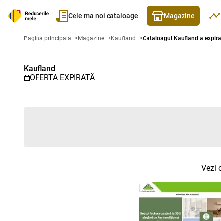
Cele ma noi cataloage
Magazine
Catalog promoțional Kaufland - 
Pagina principala
>
Magazine
>
Kaufland
>
Cataloagul Kaufland a expira
Kaufland
OFERTA EXPIRATĂ
Vezi 