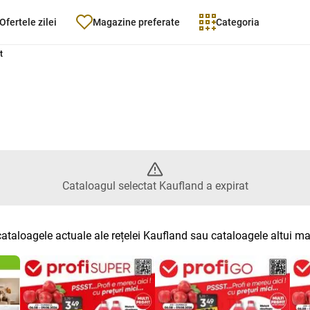
Ofertele zilei
Magazine preferate
Categoria
Catalogul selectat Kaufland a ex
t
Cataloagul selectat Kaufland a expirat
cataloagele actuale ale rețelei Kaufland sau cataloagele altui m