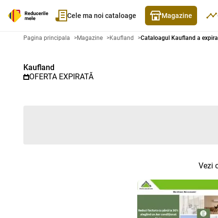
Cele ma noi cataloage
Magazine
Catalog promoțional Kaufland - 
Pagina principala
>
Magazine
>
Kaufland
>
Cataloagul Kaufland a expira
Kaufland
OFERTA EXPIRATĂ
Vezi 