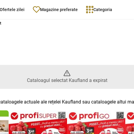
Ofertele zilei
Magazine preferate
Categoria
Catalogul selectat Kaufland a ex
t
Cataloagul selectat Kaufland a expirat
cataloagele actuale ale rețelei Kaufland sau cataloagele altui m