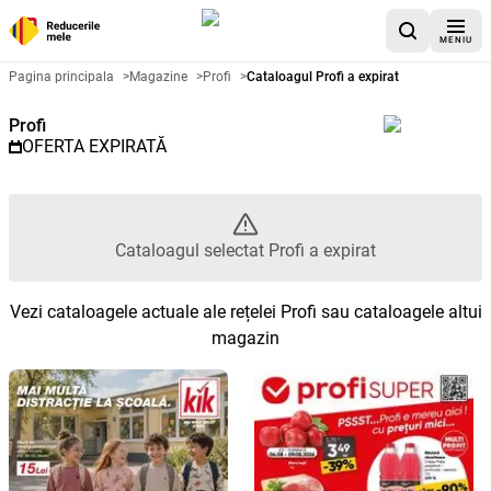
MENIU
Catalog promoțional Profi - Cata
Pagina principala
>
Magazine
>
Profi
>
Cataloagul Profi a expirat
Profi
OFERTA EXPIRATĂ
Cataloagul selectat Profi a expirat
Vezi cataloagele actuale ale rețelei Profi sau cataloagele altui
magazin