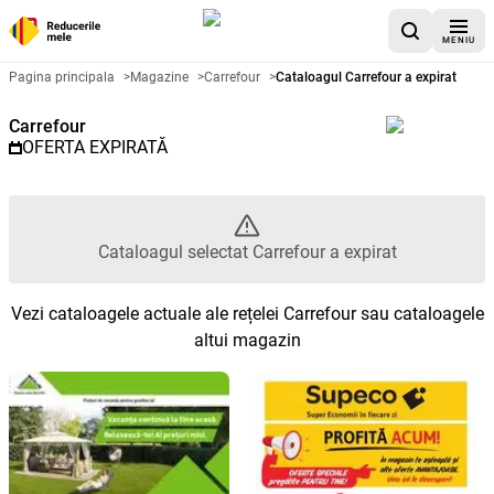
MENIU
Catalog promoțional Carrefour -
Pagina principala
>
Magazine
>
Carrefour
>
Cataloagul Carrefour a expirat
Carrefour
OFERTA EXPIRATĂ
Cataloagul selectat Carrefour a expirat
Vezi cataloagele actuale ale rețelei Carrefour sau cataloagele
altui magazin