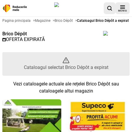
MENIU
Catalog promoțional Brico Dépôt
Pagina principala
>
Magazine
>
Brico Dépôt
>
Cataloagul Brico Dépôt a expirat
Brico Dépôt
OFERTA EXPIRATĂ
Cataloagul selectat Brico Dépôt a expirat
Vezi cataloagele actuale ale rețelei Brico Dépôt sau
cataloagele altui magazin