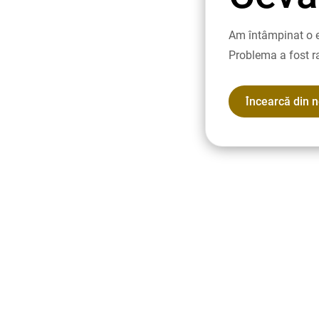
Am întâmpinat o e
Problema a fost r
Încearcă din 