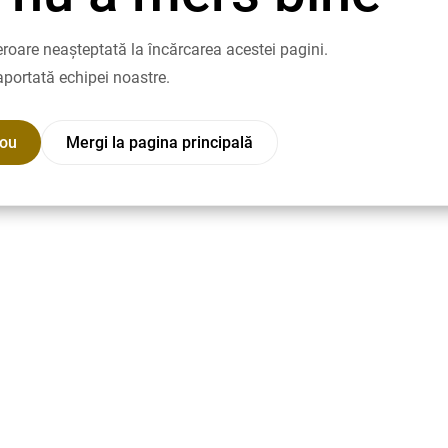
roare neașteptată la încărcarea acestei pagini.
aportată echipei noastre.
nou
Mergi la pagina principală