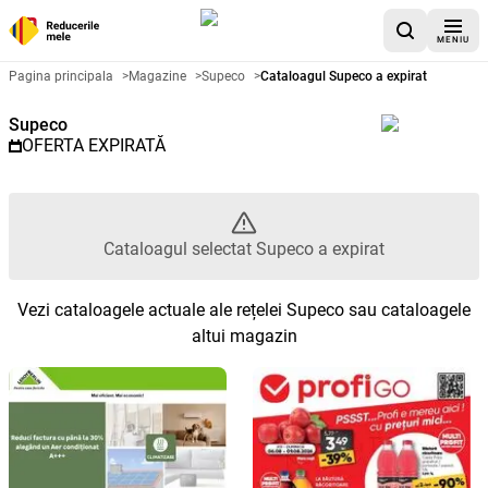
MENIU
Catalog promoțional Supeco - C
Pagina principala
>
Magazine
>
Supeco
>
Cataloagul Supeco a expirat
Supeco
OFERTA EXPIRATĂ
Cataloagul selectat Supeco a expirat
Vezi cataloagele actuale ale rețelei Supeco sau cataloagele
altui magazin