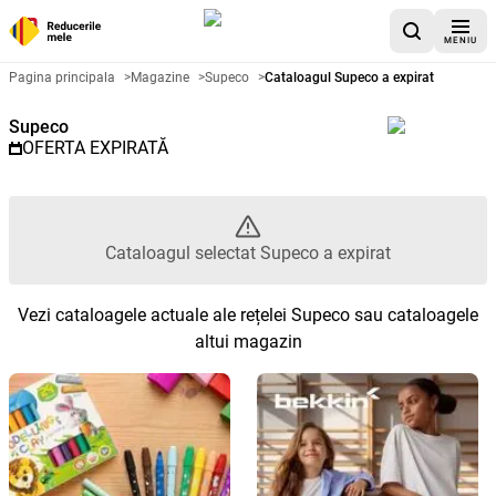
MENIU
Catalog promoțional Supeco - C
Pagina principala
>
Magazine
>
Supeco
>
Cataloagul Supeco a expirat
Supeco
OFERTA EXPIRATĂ
Cataloagul selectat Supeco a expirat
Vezi cataloagele actuale ale rețelei Supeco sau cataloagele
altui magazin