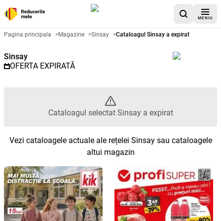
MENIU
Catalog promoțional Sinsay - Ca
Pagina principala
>
Magazine
>
Sinsay
>
Cataloagul Sinsay a expirat
Sinsay
OFERTA EXPIRATĂ
Cataloagul selectat Sinsay a expirat
Vezi cataloagele actuale ale rețelei Sinsay sau cataloagele
altui magazin