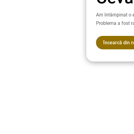
Am întâmpinat o e
Problema a fost r
Încearcă din 