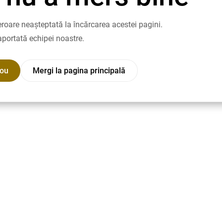
roare neașteptată la încărcarea acestei pagini.
aportată echipei noastre.
nou
Mergi la pagina principală