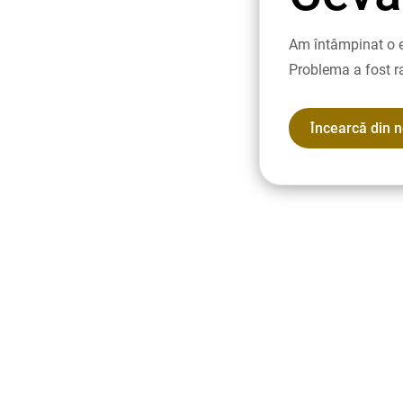
Am întâmpinat o e
Problema a fost r
Încearcă din 