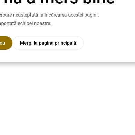
roare neașteptată la încărcarea acestei pagini.
aportată echipei noastre.
nou
Mergi la pagina principală