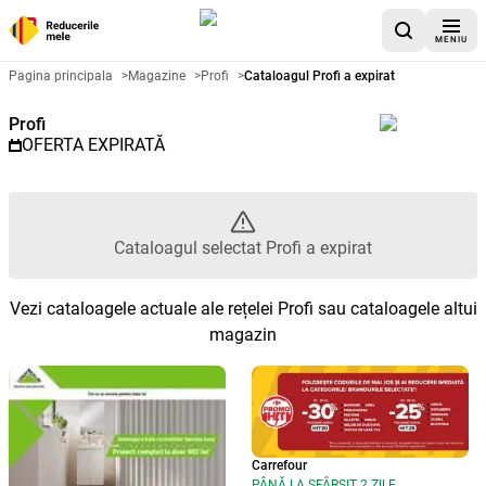
MENIU
Catalog promoțional Profi - Cata
Pagina principala
>
Magazine
>
Profi
>
Cataloagul Profi a expirat
Profi
OFERTA EXPIRATĂ
Cataloagul selectat Profi a expirat
Vezi cataloagele actuale ale rețelei Profi sau cataloagele altui
magazin
Carrefour
PÂNĂ LA SFÂRȘIT 2 ZILE