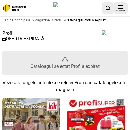
MENIU
Catalog promoțional Profi - Cata
Pagina principala
>
Magazine
>
Profi
>
Cataloagul Profi a expirat
Profi
OFERTA EXPIRATĂ
Cataloagul selectat Profi a expirat
Vezi cataloagele actuale ale rețelei Profi sau cataloagele altui
magazin