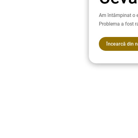
Am întâmpinat o e
Problema a fost r
Încearcă din 