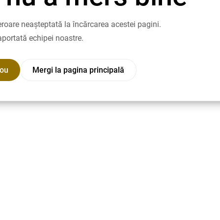
roare neașteptată la încărcarea acestei pagini.
aportată echipei noastre.
nou
Mergi la pagina principală