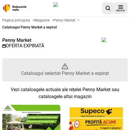
MENIU
Catalog promoțional Penny Mark
Pagina principala
>
Magazine
>
Penny Market
>
Cataloagul Penny Market a expirat
Penny Market
OFERTA EXPIRATĂ
Cataloagul selectat Penny Market a expirat
Vezi cataloagele actuale ale rețelei Penny Market sau
cataloagele altui magazin