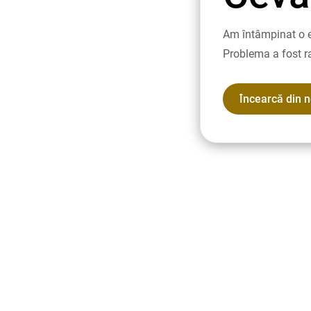
Am întâmpinat o e
Problema a fost r
Încearcă din 