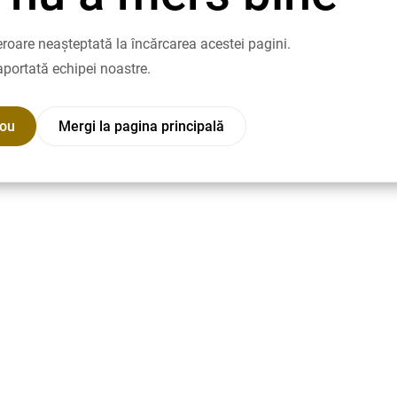
roare neașteptată la încărcarea acestei pagini.
aportată echipei noastre.
nou
Mergi la pagina principală