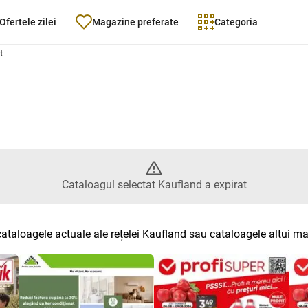
Ofertele zilei
Magazine preferate
Categoria
Catalogul selectat Kaufland a ex
t
Cataloagul selectat Kaufland a expirat
cataloagele actuale ale rețelei Kaufland sau cataloagele altui m