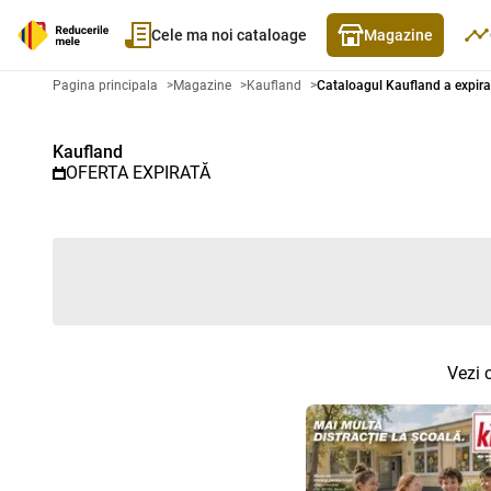
Cele ma noi cataloage
Magazine
Catalog promoțional Kaufland - 
Pagina principala
>
Magazine
>
Kaufland
>
Cataloagul Kaufland a expira
Kaufland
OFERTA EXPIRATĂ
Vezi 