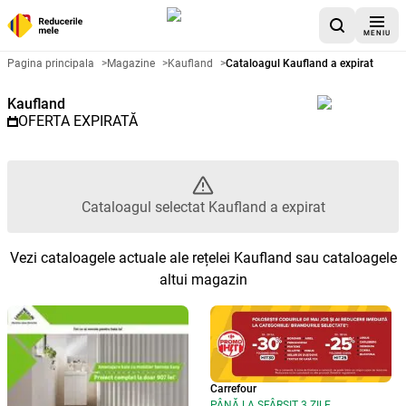
MENIU
Catalog promoțional Kaufland - 
Pagina principala
>
Magazine
>
Kaufland
>
Cataloagul Kaufland a expirat
Kaufland
OFERTA EXPIRATĂ
Cataloagul selectat Kaufland a expirat
Vezi cataloagele actuale ale rețelei Kaufland sau cataloagele
altui magazin
Carrefour
PÂNĂ LA SFÂRȘIT 3 ZILE