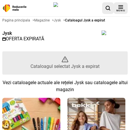
MENIU
Catalog promoțional Jysk - Cata
Pagina principala
>
Magazine
>
Jysk
>
Cataloagul Jysk a expirat
Jysk
OFERTA EXPIRATĂ
Cataloagul selectat Jysk a expirat
Vezi cataloagele actuale ale rețelei Jysk sau cataloagele altui
magazin