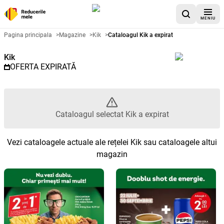
MENIU
Catalog promoțional Kik - Catalo
Pagina principala
>
Magazine
>
Kik
>
Cataloagul Kik a expirat
Kik
OFERTA EXPIRATĂ
Cataloagul selectat Kik a expirat
Vezi cataloagele actuale ale rețelei Kik sau cataloagele altui
magazin