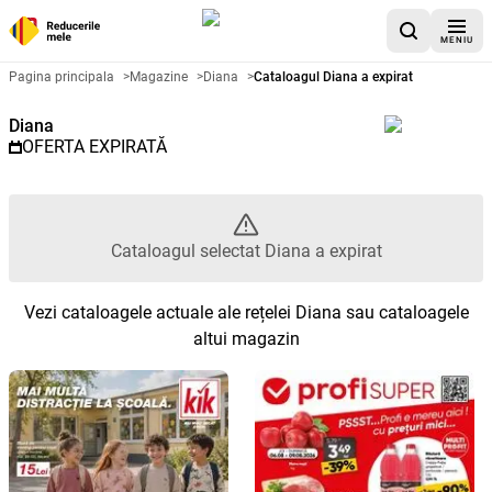
MENIU
Catalog promoțional Diana - Cat
Pagina principala
>
Magazine
>
Diana
>
Cataloagul Diana a expirat
Diana
OFERTA EXPIRATĂ
Cataloagul selectat Diana a expirat
Vezi cataloagele actuale ale rețelei Diana sau cataloagele
altui magazin