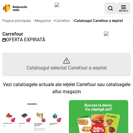
MENIU
Catalog promoțional Carrefour -
Pagina principala
>
Magazine
>
Carrefour
>
Cataloagul Carrefour a expirat
Carrefour
OFERTA EXPIRATĂ
Cataloagul selectat Carrefour a expirat
Vezi cataloagele actuale ale rețelei Carrefour sau cataloagele
altui magazin