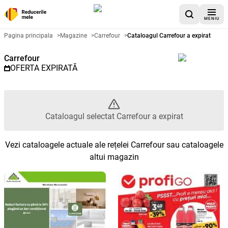
MENIU
Catalog promoțional Carrefour -
Pagina principala
>
Magazine
>
Carrefour
>
Cataloagul Carrefour a expirat
Carrefour
OFERTA EXPIRATĂ
Cataloagul selectat Carrefour a expirat
Vezi cataloagele actuale ale rețelei Carrefour sau cataloagele
altui magazin