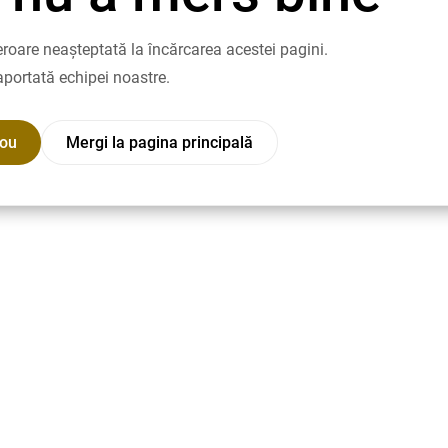
roare neașteptată la încărcarea acestei pagini.
aportată echipei noastre.
nou
Mergi la pagina principală