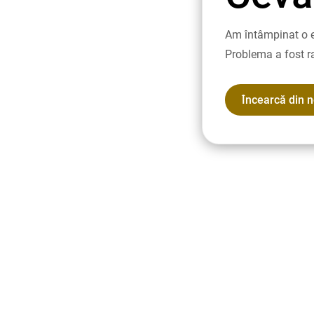
Am întâmpinat o e
Problema a fost r
Încearcă din 